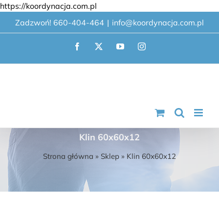
Przejdź
https://koordynacja.com.pl
do
Zadzwoń! 660-404-464
|
info@koordynacja.com.pl
zawartości
Facebook
X
YouTube
Instagram
Klin 60x60x12
Strona główna
»
Sklep
»
Klin 60x60x12