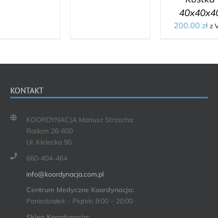
40x40x4
200.00
zł
z 
KONTAKT
KOORDYNACJA Mariusz Strzecha
Radom 26-600
Ul. Kielecka 90
660-404-464
info@koordynacja.com.pl
Centrum Medyczne Koordynacja:
Poniedziałek – Piątek: 8:00 – 20:00
Sklep Koordynacja: