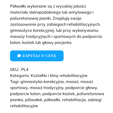
Półwałki wykonane są z wysokiej jakości
materiału skóropodobnego lub winylowego i
poliuretanowej pianki. Znajdują swoje
zastosowanie przy zabiegach rehabilitacyjnych,
gimnastyce korekcyjnej, lub przy wykonywaniu
masaży tradycyjnych i sportowych do podparcia
kolan, kostek lub głowy pacjenta.
ZAPYTAJ O CENĘ
SKU:
.PL4
Kategoria:
Kształtki i kliny rehabilitacyjne
Tagi:
gimnastyka korekcyjna
,
masaż
,
masaż
sportowy
,
masaż tradycyjny
,
podparcie głowy
,
podparcie kolan
,
podparcie kostek
,
poliuretanowa
pianka
,
pólwałek
,
półwałki
,
rehabilitacja
,
zabiegi
rehabilitacyjne