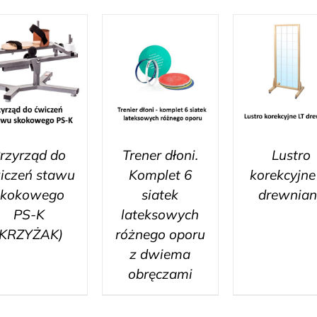
rzyrząd do
Trener dłoni.
Lustro
iczeń stawu
Komplet 6
korekcyjne
skokowego
siatek
drewnian
PS-K
lateksowych
(KRZYŻAK)
różnego oporu
z dwiema
obręczami