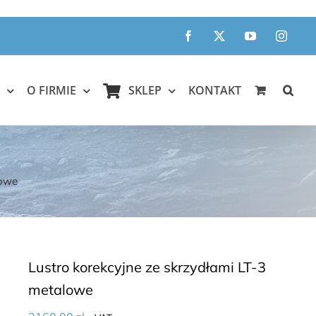
Facebook
X
YouTube
Instagr
O FIRMIE
SKLEP
KONTAKT
lowe
Lustro korekcyjne ze skrzydłami LT-3
metalowe