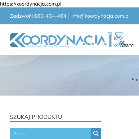
Przejdź
https://koordynacja.com.pl
do
Zadzwoń! 660-404-464
|
info@koordynacja.com.pl
zawartości
Str
SZUKAJ PRODUKTU