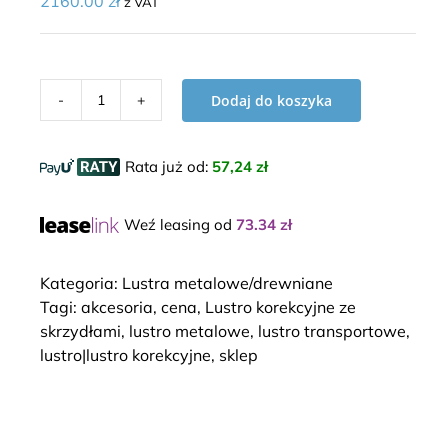
2160.00
zł
z VAT
Dodaj do koszyka
ilość
Lustro
korekcyjne
Rata już od
:
57,24 zł
ze
skrzydłami
Weź leasing od
73.34
zł
LT-
3
metalowe
Kategoria:
Lustra metalowe/drewniane
Tagi:
akcesoria
,
cena
,
Lustro korekcyjne ze
skrzydłami
,
lustro metalowe
,
lustro transportowe
,
lustro|lustro korekcyjne
,
sklep