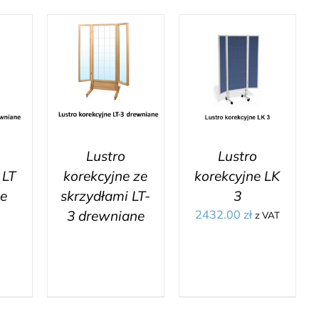
Lustro
Lustro
 LT
korekcyjne ze
korekcyjne LK
e
skrzydłami LT-
3
3 drewniane
2432.00
zł
z VAT