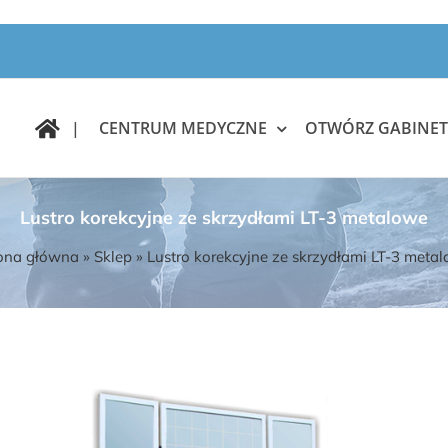
|
CENTRUM MEDYCZNE
OTWÓRZ GABINET
Lustro korekcyjne ze skrzydłami LT-3 metalowe
ona główna
»
Sklep
»
Lustro korekcyjne ze skrzydłami LT-3 meta