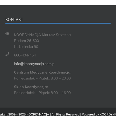
KONTAKT
KOORDYNACJA Mariusz Strzecha
Radom 26-600
Ul. Kielecka 90
660-404-464
info@koordynacja.com.pl
Centrum Medyczne Koordynacja:
Poniedziałek – Piątek: 8:00 – 20:00
Sklep Koordynacja:
Poniedziałek – Piątek: 8:00 – 16:00
right 2009 - 2025 KOORDYNACJA | All Rights Reserved | Powered by
KOORDYN