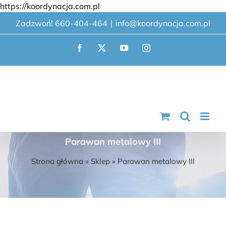
Przejdź
https://koordynacja.com.pl
do
Zadzwoń! 660-404-464
|
info@koordynacja.com.pl
zawartości
Facebook
X
YouTube
Instagram
Parawan metalowy III
Strona główna
»
Sklep
»
Parawan metalowy III