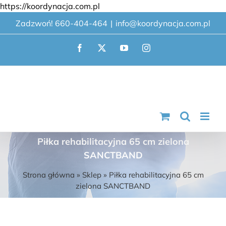
Przejdź
https://koordynacja.com.pl
do
Zadzwoń! 660-404-464
|
info@koordynacja.com.pl
zawartości
Facebook
X
YouTube
Instagram
Piłka rehabilitacyjna 65 cm zielona
SANCTBAND
Strona główna
»
Sklep
»
Piłka rehabilitacyjna 65 cm
zielona SANCTBAND