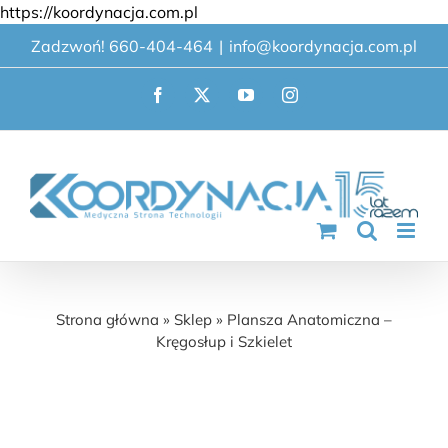
Przejdź
https://koordynacja.com.pl
do
Zadzwoń! 660-404-464
|
info@koordynacja.com.pl
zawartości
Facebook
X
YouTube
Instagram
Plansza Anatomiczna – Kręgosłup i Szkielet
Strona główna
»
Sklep
»
Plansza Anatomiczna –
Kręgosłup i Szkielet