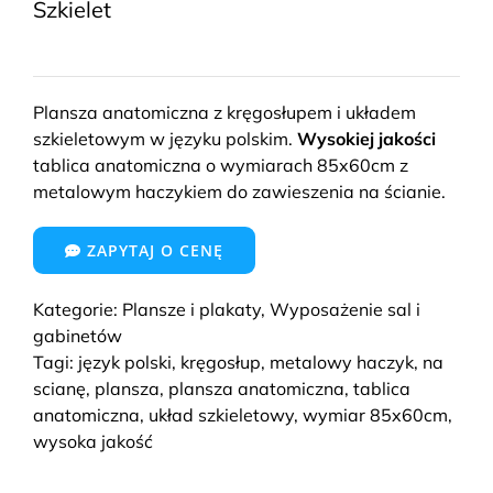
Szkielet
Plansza anatomiczna z kręgosłupem i układem
szkieletowym w języku polskim.
Wysokiej jakości
tablica anatomiczna o wymiarach 85x60cm z
metalowym haczykiem do zawieszenia na ścianie.
ZAPYTAJ O CENĘ
Kategorie:
Plansze i plakaty
,
Wyposażenie sal i
gabinetów
Tagi:
język polski
,
kręgosłup
,
metalowy haczyk
,
na
scianę
,
plansza
,
plansza anatomiczna
,
tablica
anatomiczna
,
układ szkieletowy
,
wymiar 85x60cm
,
wysoka jakość