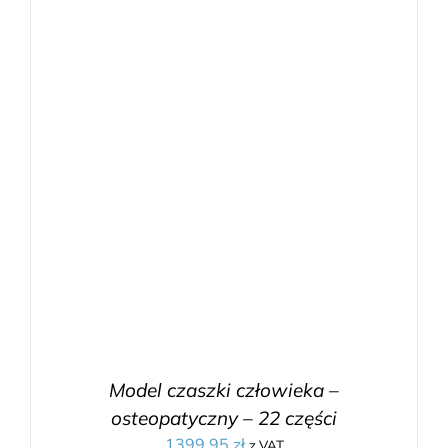
Model czaszki człowieka –
osteopatyczny – 22 części
1399.95
zł
z VAT