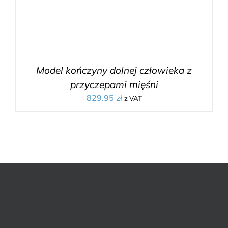
Model kończyny dolnej człowieka z
przyczepami mięśni
829.95
zł
z VAT