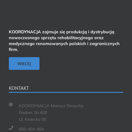
KOORDYNACJA zajmuje się produkcją i dystrybucją
nowoczesnego sprzętu rehabilitacyjnego oraz
medycznego renomowanych polskich i zagranicznych
firm.
WIĘCEJ
KONTAKT
KOORDYNACJA Mariusz Strzecha
Radom 26-600
Ul. Kielecka 90
660-404-464