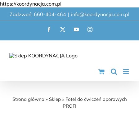
Przejdź
https://koordynacja.com.pl
do
Zadzwoń! 660-404-464
|
info@koordynacja.com.pl
zawartości
Facebook
X
YouTube
Instagram
Fotel do ćwiczeń oporowych PROFI
Strona główna
»
Sklep
»
Fotel do ćwiczeń oporowych
PROFI