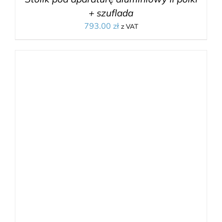
+ szuflada
793.00
zł
z VAT