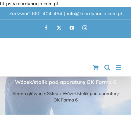
Przejdź
https://koordynacja.com.pl
do
Zadzwoń! 660-404-464
|
info@koordynacja.com.pl
zawartości
Facebook
X
YouTube
Instagram
Wózek/stolik pod aparaturę OK Farma 6
Strona główna
»
Sklep
»
Wózek/stolik pod aparaturę
OK Farma 6