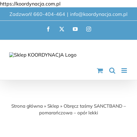
Przejdź
https://koordynacja.com.pl
do
Zadzwoń! 660-404-464
|
info@koordynacja.com.pl
zawartości
Facebook
X
YouTube
Instagram
Obręcz taśmy SANCTBAND –
pomarańczowa – opór lekki
Strona główna
»
Sklep
»
Obręcz taśmy SANCTBAND –
pomarańczowa – opór lekki