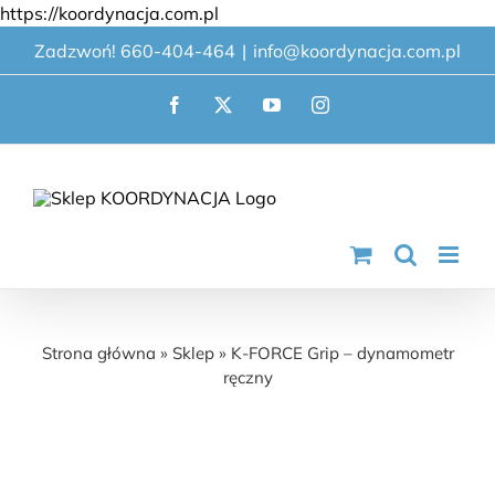
Przejdź
https://koordynacja.com.pl
do
Zadzwoń! 660-404-464
|
info@koordynacja.com.pl
zawartości
Facebook
X
YouTube
Instagram
K-FORCE Grip – dynamometr ręczny
Strona główna
»
Sklep
»
K-FORCE Grip – dynamometr
ręczny