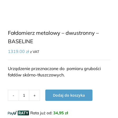
Fałdomierz metalowy – dwustronny –
BASELINE
1319.00
zł
z VAT
Urządzenie przeznaczone do pomiaru grubości
fałdów skórno-tłuszczowych.
Dodaj do koszyka
ilość
Fałdomierz
metalowy
Rata już od
:
34,95 zł
-