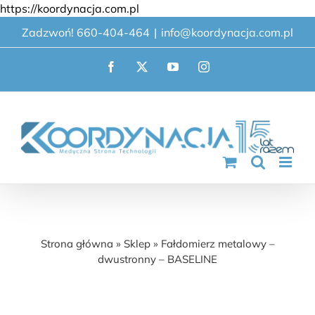
Przejdź
https://koordynacja.com.pl
do
Zadzwoń! 660-404-464
|
info@koordynacja.com.pl
zawartości
Facebook
X
YouTube
Instagram
Fałdomierz metalowy – dwustronny –
BASELINE
Strona główna
»
Sklep
»
Fałdomierz metalowy –
dwustronny – BASELINE