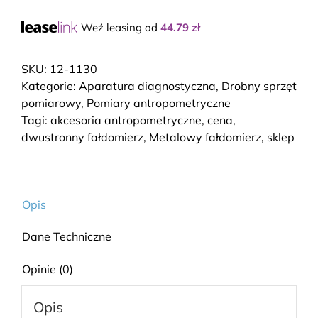
dwustronny
Weź leasing od
44.79
zł
-
BASELINE
SKU:
12-1130
Kategorie:
Aparatura diagnostyczna
,
Drobny sprzęt
pomiarowy
,
Pomiary antropometryczne
Tagi:
akcesoria antropometryczne
,
cena
,
dwustronny fałdomierz
,
Metalowy fałdomierz
,
sklep
Opis
Dane Techniczne
Opinie (0)
Opis