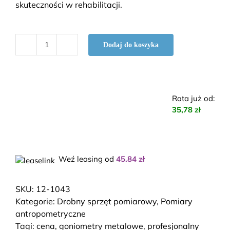
skuteczności w rehabilitacji.
Dodaj do koszyka
ilość
Profesjonalny
zestaw
6
Rata już od
:
goniometrów
35,78 zł
-
BASELINE
Weź leasing od
45.84
zł
SKU:
12-1043
Kategorie:
Drobny sprzęt pomiarowy
,
Pomiary
antropometryczne
Tagi:
cena
,
goniometry metalowe
,
profesjonalny