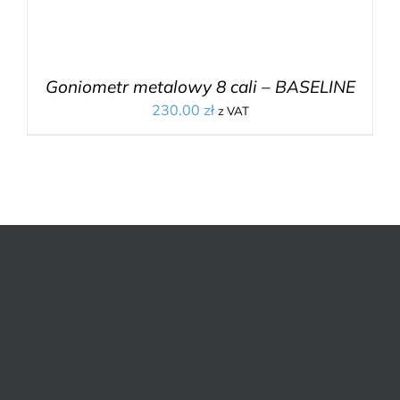
Goniometr metalowy 8 cali – BASELINE
230.00
zł
z VAT