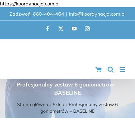
Przejdź
https://koordynacja.com.pl
do
Zadzwoń! 660-404-464
|
info@koordynacja.com.pl
zawartości
Facebook
X
YouTube
Instagram
Profesjonalny zestaw 6 goniometrów –
BASELINE
Strona główna
»
Sklep
»
Profesjonalny zestaw 6
goniometrów – BASELINE