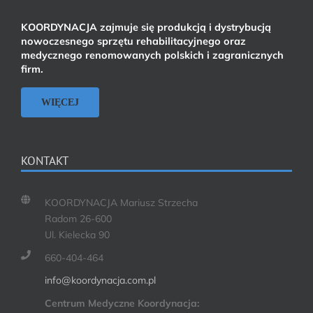
KOORDYNACJA zajmuje się produkcją i dystrybucją
nowoczesnego sprzętu rehabilitacyjnego oraz
medycznego renomowanych polskich i zagranicznych
firm.
WIĘCEJ
KONTAKT
KOORDYNACJA Mariusz Strzecha
Radom 26-600
Ul. Kielecka 90
660-404-464
info@koordynacja.com.pl
Centrum Medyczne Koordynacja: