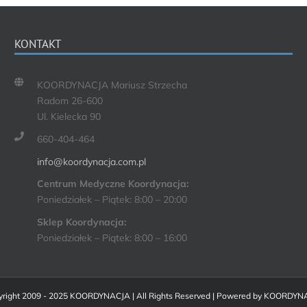
KONTAKT
KOORDYNACJA Mariusz Strzecha
Radom 26-600
Ul. Kielecka 90
660-404-464
info@koordynacja.com.pl
Centrum Medyczne Koordynacja:
Poniedziałek – Piątek: 8:00 – 20:00
Sklep Koordynacja:
Poniedziałek – Piątek: 8:00 – 16:00
right 2009 - 2025 KOORDYNACJA | All Rights Reserved | Powered by
KOORDYN