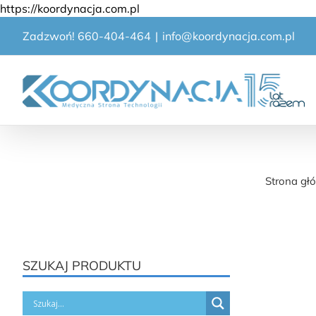
Przejdź
https://koordynacja.com.pl
do
Zadzwoń! 660-404-464
|
info@koordynacja.com.pl
zawartości
Ręka
Strona gł
SZUKAJ PRODUKTU