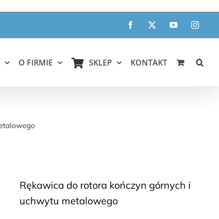
Facebook
X
YouTube
Instagr
O FIRMIE
SKLEP
KONTAKT
owego
metalowego
Rękawica do rotora kończyn górnych i
uchwytu metalowego