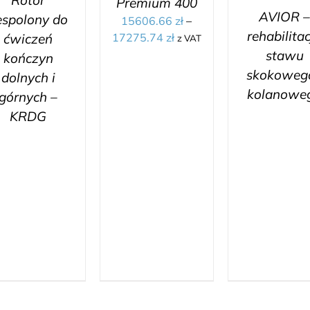
Rotor
Premium 400
AVIOR 
espolony do
15606.66
zł
–
rehabilita
ćwiczeń
17275.74
zł
z VAT
stawu
kończyn
skokowego
dolnych i
kolanowe
górnych –
KRDG