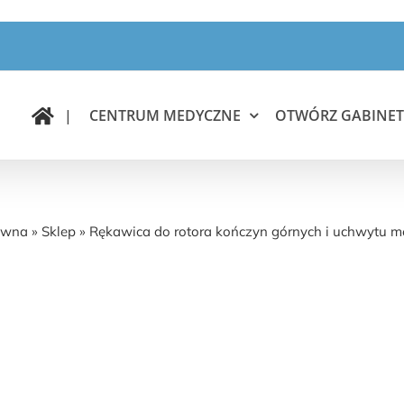
|
CENTRUM MEDYCZNE
OTWÓRZ GABINET
wica do rotora kończyn górnych i uchwytu metal
ówna
»
Sklep
»
Rękawica do rotora kończyn górnych i uchwytu 