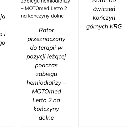
Rotor do
–
ćwiczeń
cja
kończyn
górnych KRG
Rotor
 i
przeznaczony
go
do terapii w
pozycji leżącej
podczas
zabiegu
hemiodializy –
MOTOmed
Letto 2 na
kończyny
dolne