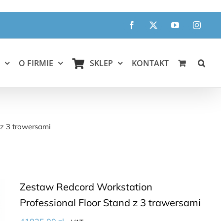
Facebook
X
YouTube
Instagr
O FIRMIE
SKLEP
KONTAKT
rawersami
 z 3 trawersami
Zestaw Redcord Workstation
Professional Floor Stand z 3 trawersami