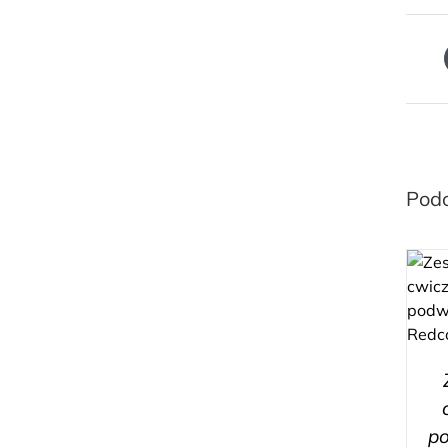
Pod
p