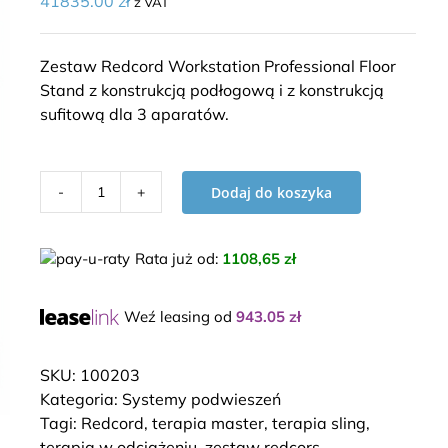
41835.00
zł
z VAT
Zestaw Redcord Workstation Professional Floor
Stand z konstrukcją podłogową i z konstrukcją
sufitową dla 3 aparatów.
Dodaj do koszyka
ilość
Zestaw
Redcord
Rata już od
:
1108,65 zł
Workstation
Professional
Weź leasing od
943.05
zł
Floor
Stand
z
SKU:
100203
3
Kategoria:
Systemy podwieszeń
trawersami
Tagi:
Redcord
,
terapia master
,
terapia sling
,
terapia w odciążeniu
,
zestaw redcors