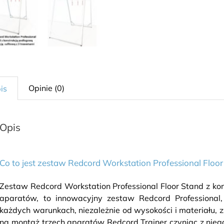
Opinie (0)
is
Opis
Co to jest zestaw Redcord Workstation Professional Floo
Zestaw Redcord Workstation Professional Floor Stand z kon
aparatów, to innowacyjny zestaw Redcord Professiona
każdych warunkach, niezależnie od wysokości i materiału, z
na montaż trzech aparatów Redcord Trainer czyniąc z niego 