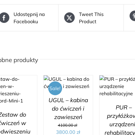
Udostępnij na
Tweet This
Facebooku
Product
obne produkty
Sale!
UGUL – kabina
PUR –
do ćwiczeń i
Zestaw do
przyłóżko
zawieszeń
ćwiczeń w
urządzen
4100.00
zł
odwieszeniu
3800.00
zł
rehabilitac