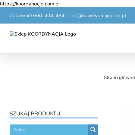
Przejdź
https://koordynacja.com.pl
do
Zadzwoń! 660-404-464
|
info@koordynacja.com.pl
zawartości
Zestaw R
Strona główna
SZUKAJ PRODUKTU