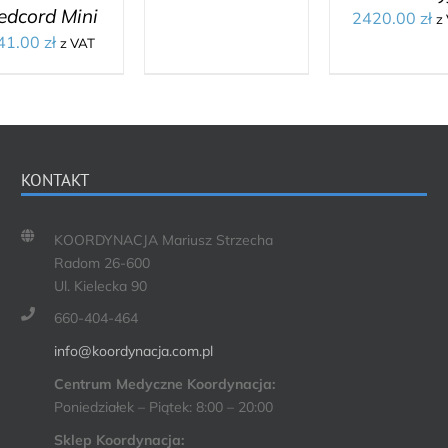
edcord Mini
2420.00
zł
z
41.00
zł
z VAT
KONTAKT
KOORDYNACJA Mariusz Strzecha
Radom 26-600
Ul. Kielecka 90
660-404-464
info@koordynacja.com.pl
Centrum Medyczne Koordynacja:
Poniedziałek – Piątek: 8:00 – 20:00
Sklep Koordynacja: