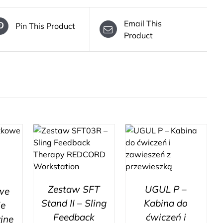
Email This
Pin This Product
Product
Zestaw SFT
UGUL P –
we
Stand II – Sling
Kabina do
ie
Feedback
ćwiczeń i
yjne