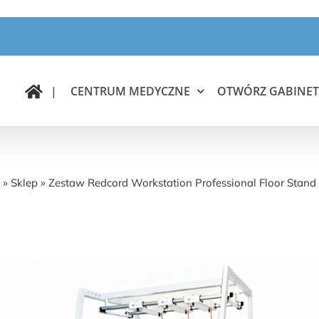
|
CENTRUM MEDYCZNE
OTWÓRZ GABINET
edcord Workstation Professional Floor Stand z 3 t
»
Sklep
»
Zestaw Redcord Workstation Professional Floor Stand