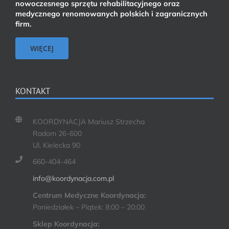
nowoczesnego sprzętu rehabilitacyjnego oraz
medycznego renomowanych polskich i zagranicznych
firm.
WIĘCEJ
KONTAKT
KOORDYNACJA Mariusz Strzecha
Radom 26-600
Ul. Kielecka 90
660-404-464
info@koordynacja.com.pl
Centrum Medyczne Koordynacja:
Poniedziałek – Piątek: 8:00 – 20:00
Sklep Koordynacja: