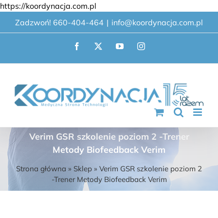
Przejdź
https://koordynacja.com.pl
do
Zadzwoń! 660-404-464
|
info@koordynacja.com.pl
zawartości
Facebook
X
YouTube
Instagram
Verim GSR szkolenie poziom 2 -Trener
Metody Biofeedback Verim
Strona główna
»
Sklep
»
Verim GSR szkolenie poziom 2
-Trener Metody Biofeedback Verim