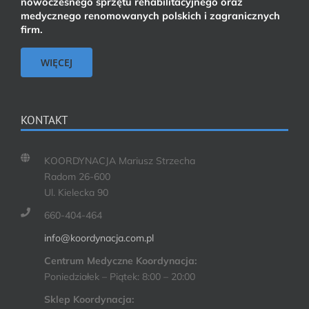
nowoczesnego sprzętu rehabilitacyjnego oraz
medycznego renomowanych polskich i zagranicznych
firm.
WIĘCEJ
KONTAKT
KOORDYNACJA Mariusz Strzecha
Radom 26-600
Ul. Kielecka 90
660-404-464
info@koordynacja.com.pl
Centrum Medyczne Koordynacja:
Poniedziałek – Piątek: 8:00 – 20:00
Sklep Koordynacja: