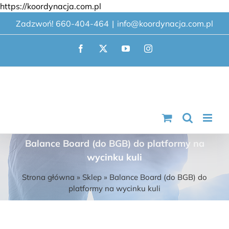
Przejdź
https://koordynacja.com.pl
do
Zadzwoń! 660-404-464
|
info@koordynacja.com.pl
zawartości
Facebook
X
YouTube
Instagram
Balance Board (do BGB) do platformy na
wycinku kuli
Strona główna
»
Sklep
»
Balance Board (do BGB) do
platformy na wycinku kuli