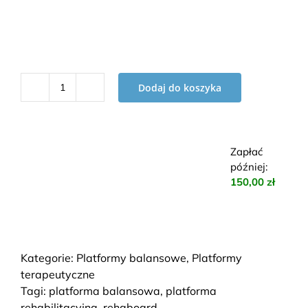
Dodaj do koszyka
ilość
Balance
Board
(do
Zapłać
BGB)
później
:
do
150,00 zł
platformy
na
wycinku
kuli
Kategorie:
Platformy balansowe
,
Platformy
terapeutyczne
Tagi:
platforma balansowa
,
platforma
rehabilitacyjna
,
rehaboard