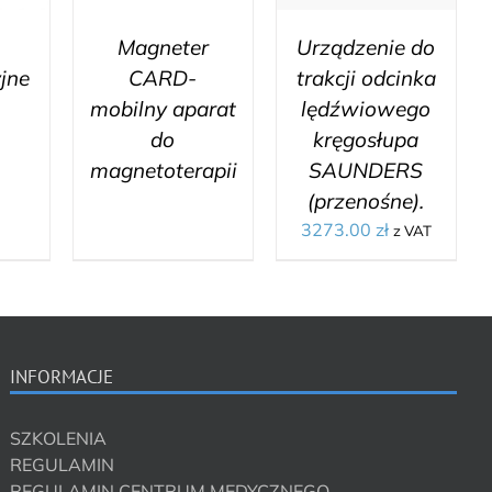
Magneter
Urządzenie do
yjne
CARD-
trakcji odcinka
mobilny aparat
lędźwiowego
do
kręgosłupa
magnetoterapii
SAUNDERS
(przenośne).
3273.00
zł
z VAT
INFORMACJE
SZKOLENIA
REGULAMIN
REGULAMIN CENTRUM MEDYCZNEGO