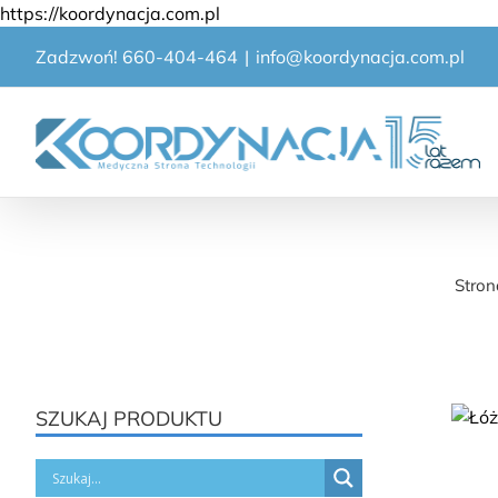
Przejdź
https://koordynacja.com.pl
do
Zadzwoń! 660-404-464
|
info@koordynacja.com.pl
zawartości
Stro
SZUKAJ PRODUKTU