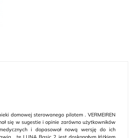
pieki domowej sterowanego pilotem . VERMEIREN
ł się w sugestie i opinie zarówno użytkowników
 medycznych i dopasował nową wersję do ich
awia , że LUNA Basic 2 jest doskonałym łóżkiem