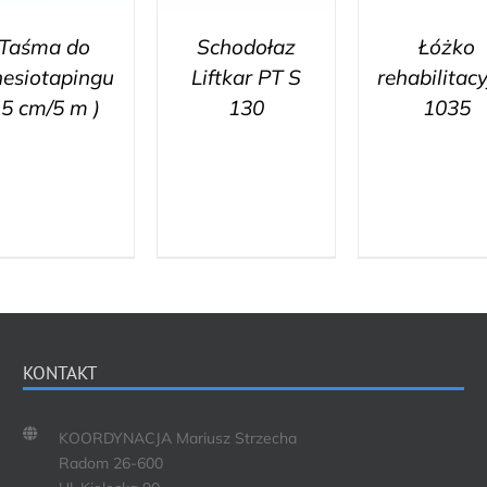
Taśma do
Schodołaz
Łóżko
nesiotapingu
Liftkar PT S
rehabilitac
 5 cm/5 m )
130
1035
KONTAKT
KOORDYNACJA Mariusz Strzecha
Radom 26-600