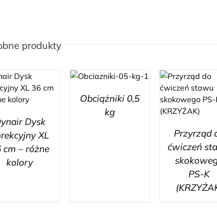
obne produkty
Obciążniki 0,5
kg
ynair Dysk
Przyrząd 
rekcyjny XL
ćwiczeń st
 cm – różne
skokowe
kolory
PS-K
(KRZYŻA