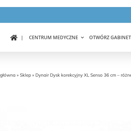
|
CENTRUM MEDYCZNE
OTWÓRZ GABINET
ynair Dysk korekcyjny XL Senso 36 cm – różne kolo
 główna
»
Sklep
»
Dynair Dysk korekcyjny XL Senso 36 cm – różne