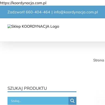
Przejdź
https://koordynacja.com.pl
do
Zadzwoń! 660-404-464
|
info@koordynacja.com.pl
zawartości
D
Strona
SZUKAJ PRODUKTU