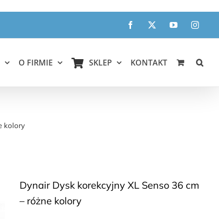
Facebook
X
YouTube
Instagr
O FIRMIE
SKLEP
KONTAKT
ry
 kolory
Dynair Dysk korekcyjny XL Senso 36 cm
– różne kolory