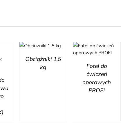
Obciążniki 1,5
Fotel do
kg
ćwiczeń
do
oporowych
awu
PROFI
go
K)