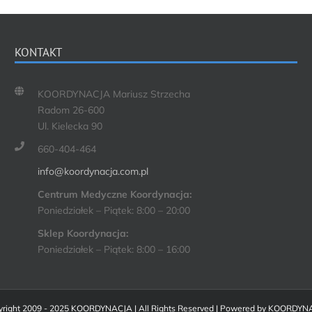
KONTAKT
KOORDYNACJA Mariusz Strzecha
Radom 26-600
Ul. Kielecka 90
660-404-464
info@koordynacja.com.pl
Centrum Medyczne Koordynacja:
Poniedziałek – Piątek: 8:00 – 20:00
Sklep Koordynacja:
Poniedziałek – Piątek: 8:00 – 16:00
right 2009 - 2025 KOORDYNACJA | All Rights Reserved | Powered by
KOORDYN