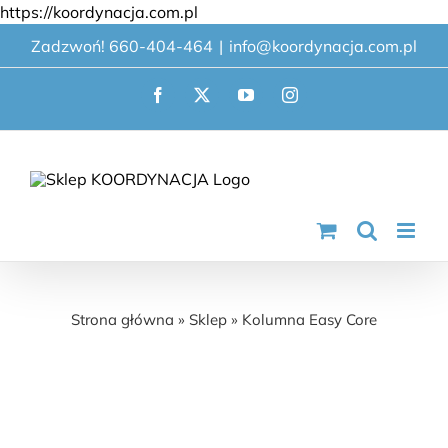
Przejdź
https://koordynacja.com.pl
do
Zadzwoń! 660-404-464
|
info@koordynacja.com.pl
zawartości
Facebook
X
YouTube
Instagram
Kolumna Easy Core
Strona główna
»
Sklep
»
Kolumna Easy Core